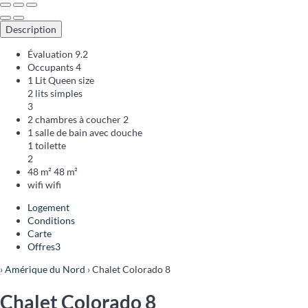
Description
Évaluation
9.2
Occupants
4
1 Lit Queen size
2 lits simples
3
2 chambres à coucher
2
1 salle de bain avec douche
1 toilette
2
48 m²
48 m²
wifi
wifi
Logement
Conditions
Carte
Offres
3
›
Amérique du Nord
› Chalet Colorado 8
Chalet Colorado 8