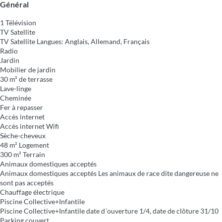
Général
1 Télévision
TV Satellite
TV Satellite
Langues: Anglais, Allemand, Français
Radio
Jardin
Mobilier de jardin
30 m² de terrasse
Lave-linge
Cheminée
Fer à repasser
Accès internet
Accès internet
Wifi
Sèche-cheveux
48 m² Logement
300 m² Terrain
Animaux domestiques acceptés
Animaux domestiques acceptés
Les animaux de race dite dangereuse ne
sont pas acceptés
Chauffage électrique
Piscine Collective+Infantile
Piscine Collective+Infantile
date d´ouverture 1/4, date de clôture 31/10
Parking couvert